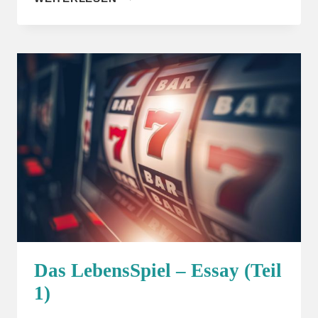
LEBENSSPIEL
–
ESSAY
(TEIL
2)
Das LebensSpiel – Essay (Teil
1)