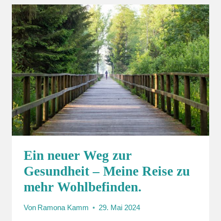
(TEIL
1)
Ein neuer Weg zur
Gesundheit – Meine Reise zu
mehr Wohlbefinden.
Von
Ramona Kamm
29. Mai 2024