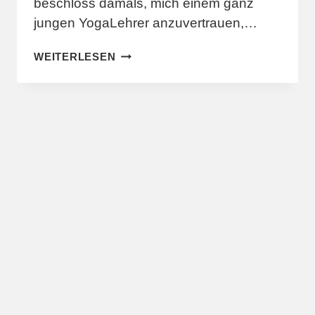
beschloss damals, mich einem ganz
jungen YogaLehrer anzuvertrauen,…
WAS
WEITERLESEN
BEDEUTET
YOGA
FÜR
MICH?